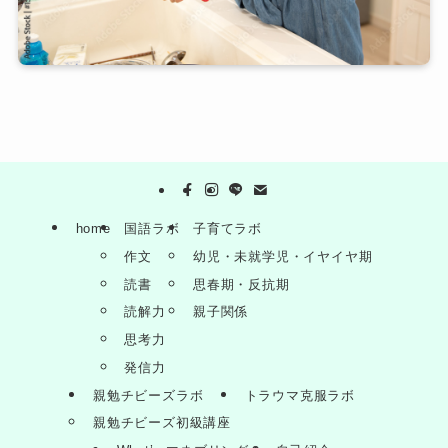
home
国語ラボ
子育てラボ
作文
幼児・未就学児・イヤイヤ期
読書
思春期・反抗期
読解力
親子関係
思考力
発信力
親勉チビーズラボ
トラウマ克服ラボ
親勉チビーズ初級講座