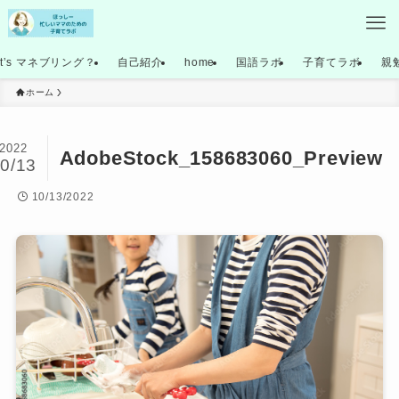
at’s マネブリング？
自己紹介
home
国語ラボ
子育てラボ
親
ホーム
2022
AdobeStock_158683060_Preview
0/13
10/13/2022