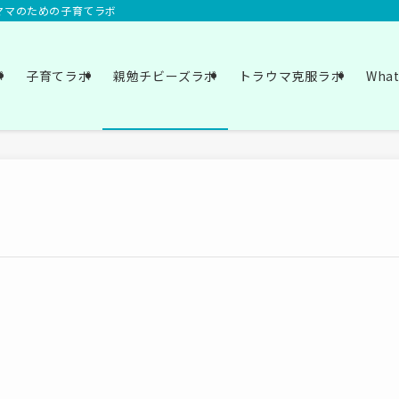
いママのための子育てラボ
ボ
子育てラボ
親勉チビーズラボ
トラウマ克服ラボ
Wha