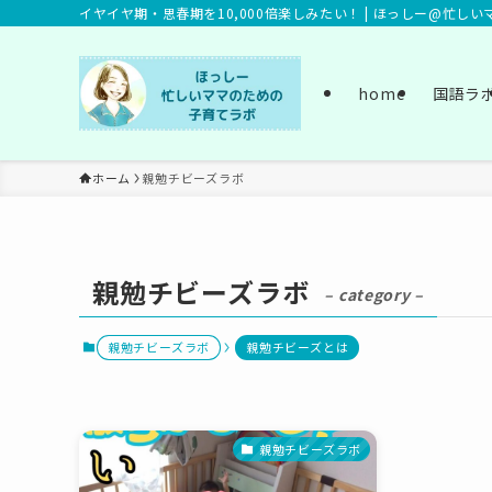
イヤイヤ期・思春期を10,000倍楽しみたい！ | ほっしー@忙し
home
国語ラ
ホーム
親勉チビーズラボ
親勉チビーズラボ
– category –
親勉チビーズラボ
親勉チビーズとは
親勉チビーズラボ