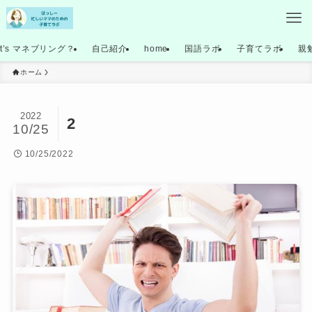
at’s マネブリング？
自己紹介
home
国語ラボ
子育てラボ
親
ホーム
2022
2
10/25
10/25/2022