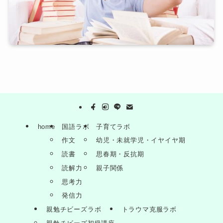
home
国語ラボ
子育てラボ
作文
幼児・未就学児・イヤイヤ期
読書
思春期・反抗期
読解力
親子関係
思考力
発信力
親勉チビーズラボ
トラウマ克服ラボ