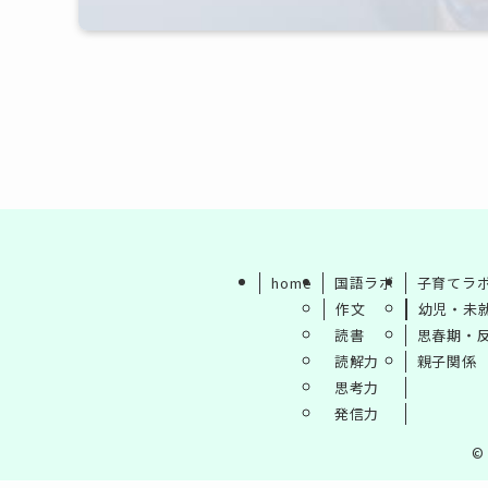
home
国語ラボ
子育てラ
作文
幼児・未
読書
思春期・
読解力
親子関係
思考力
発信力
©