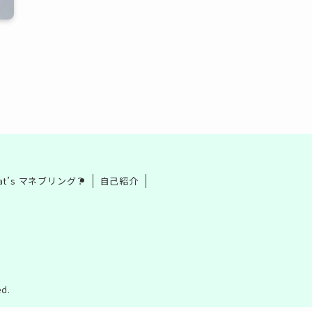
at’s マネブリング？
自己紹介
d.