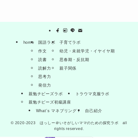
home
国語ラボ
子育てラボ
作文
幼児・未就学児・イヤイヤ期
読書
思春期・反抗期
読解力
親子関係
思考力
発信力
親勉チビーズラボ
トラウマ克服ラボ
親勉チビーズ初級講座
What’s マネブリング？
自己紹介
©
2020-2023 ほっしー＠いそがしいママのための探究ラボ all
rights reserved.