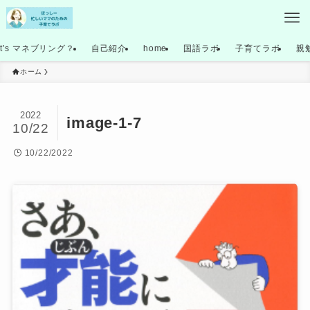
at’s マネブリング？
自己紹介
home
国語ラボ
子育てラボ
親
ホーム
2022
image-1-7
10/22
10/22/2022