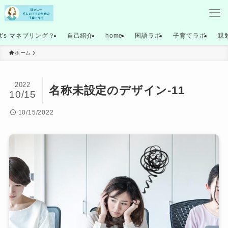
at’s マネブリング？
自己紹介
home
国語ラボ
子育てラボ
親
ホーム
2022
名称未設定のデザイン-11
10/15
10/15/2022