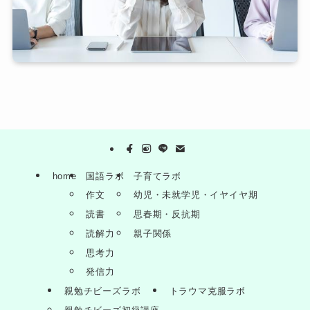
home
国語ラボ
子育てラボ
作文
幼児・未就学児・イヤイヤ期
読書
思春期・反抗期
読解力
親子関係
思考力
発信力
親勉チビーズラボ
トラウマ克服ラボ