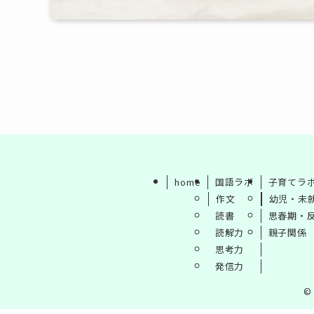
home
国語ラボ
子育てラ
作文
幼児・未
読書
思春期・
読解力
親子関係
思考力
発信力
©