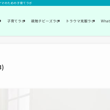
いママのための子育てラボ
ボ
子育てラボ
親勉チビーズラボ
トラウマ克服ラボ
Wha
)