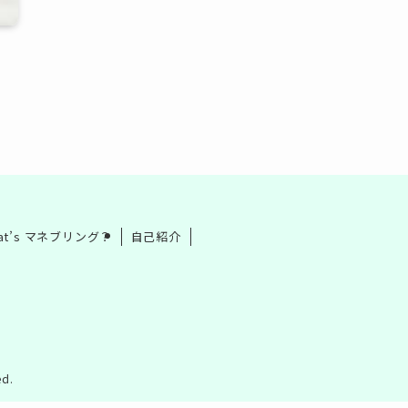
at’s マネブリング？
自己紹介
d.